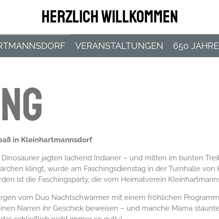
Herzlich WILLKOMMEN
ARTMANNSDORF
VERANSTALTUNGEN
650 JAHRE
ING
paß in Kleinhartmannsdorf
n, Dinosaurier jagten lachend Indianer – und mitten im bunten Tre
rchen klingt, wurde am Faschingsdienstag in der Turnhalle von K
rden ist die Faschingsparty, die vom Heimatverein Kleinhartmanns
Jürgen vom Duo Nachtschwärmer mit einem fröhlichen Programm 
leinen Narren ihr Geschick beweisen – und manche Mama staunte n
das schließlich nicht immer so gut! ;)