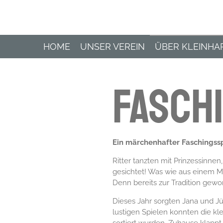
Zum
Hauptinhalt
springen
HOME
UNSER VEREIN
ÜBER KLEINH
FASCH
Ein märchenhafter Faschingss
Ritter tanzten mit Prinzessinne
gesichtet! Was wie aus einem Mä
Denn bereits zur Tradition gewo
Dieses Jahr sorgten Jana und 
lustigen Spielen konnten die k
sortiert wurden. Zuhause klappt 