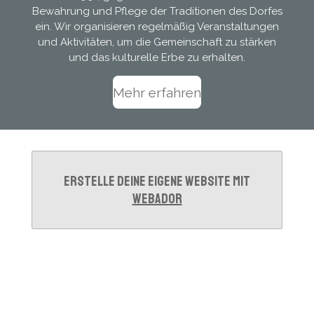
Bewahrung und Pflege der Traditionen des Dorfes
ein. Wir organisieren regelmäßig Veranstaltungen
und Aktivitäten, um die Gemeinschaft zu stärken
und das kulturelle Erbe zu erhalten.
Mehr erfahren
Erstelle deine eigene Website mit
Webador
© 2025 - 2026 Heimatverein Kleinhartmannsdorf
Mit Unterstützung von
Webador